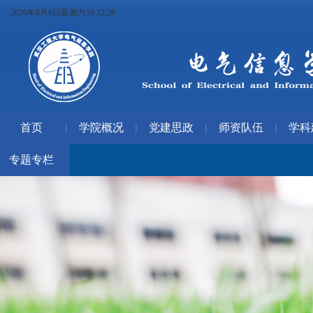
2026年8月8日星期六10:12:40
首页
学院概况
党建思政
师资队伍
学科
|
|
|
|
专题专栏