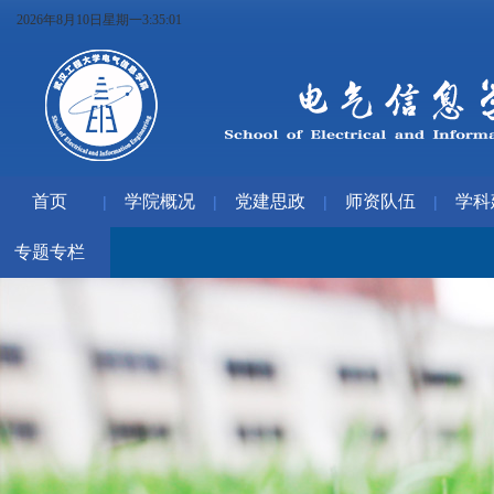
2026年8月10日星期一3:35:01
首页
学院概况
党建思政
师资队伍
学科
|
|
|
|
专题专栏