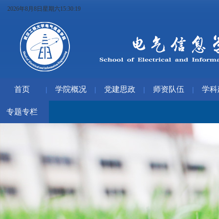
2026年8月8日星期六15:30:19
首页
学院概况
党建思政
师资队伍
学科
|
|
|
|
专题专栏