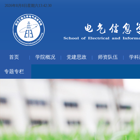
2026年8月8日星期六13:42:31
首页
学院概况
党建思政
师资队伍
学科
|
|
|
|
专题专栏