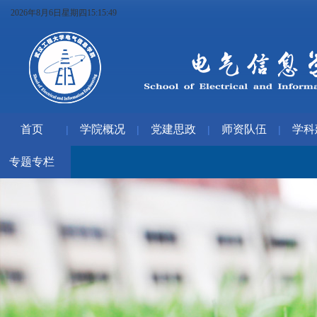
2026年8月6日星期四15:15:49
首页
学院概况
党建思政
师资队伍
学科
|
|
|
|
专题专栏