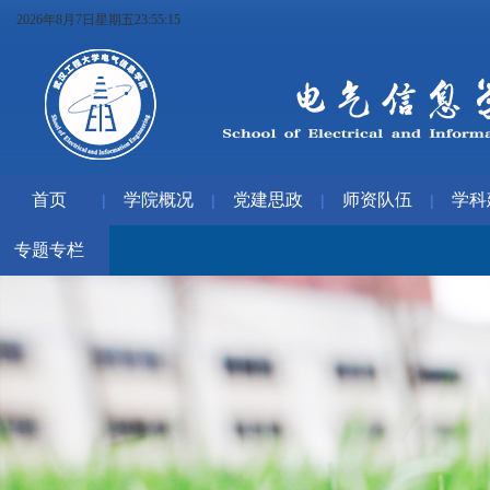
2026年8月7日星期五23:55:16
首页
学院概况
党建思政
师资队伍
学科
|
|
|
|
专题专栏