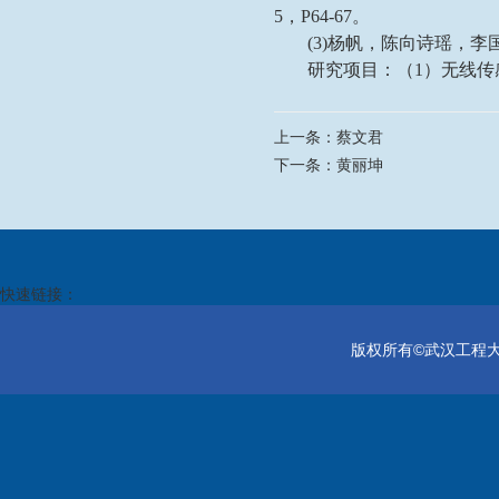
5，P64-67。
(3)杨帆，陈向诗瑶，李国
研究项目：（
1）无线
上一条：
蔡文君
下一条：
黄丽坤
快速链接：
版权所有©武汉工程大学电