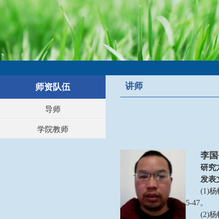
讲师
师资队伍
导师
学院教师
李国
研究
发表
(1
5-47。
(2