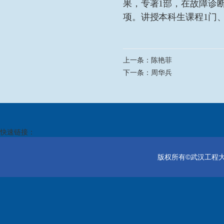
果，
专著
1
部
，在故障诊
项
。讲授本科生课程
1
门
上一条：
陈艳菲
下一条：
周华兵
快速链接：
版权所有©武汉工程大学电