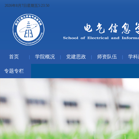
2026年8月7日星期五5:23:51
首页
学院概况
党建思政
师资队伍
学科
|
|
|
|
专题专栏