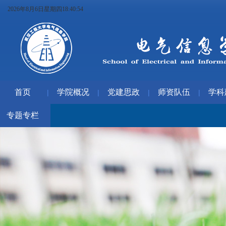
2026年8月6日星期四18:40:55
首页
学院概况
党建思政
师资队伍
学科
|
|
|
|
专题专栏