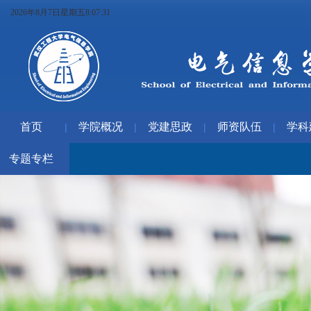
2026年8月7日星期五8:07:31
首页
学院概况
党建思政
师资队伍
学科
|
|
|
|
专题专栏