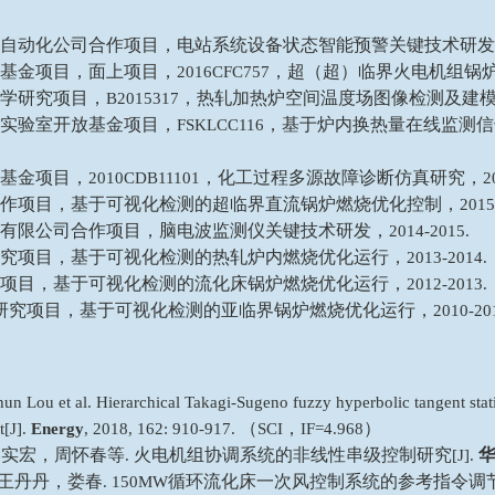
自动化公司合作项目，电站系统设备状态智能预警关键技术研发
基金项目，面上项目，
，超（超）临界火电机组锅
2016CFC757
学研究项目，
，热轧加热炉空间温度场图像检测及建
B2015317
实验室开放基金项目，
，基于炉内换热量在线监测信
FSKLCC116
基金项目，
，化工过程多源故障诊断仿真研究，
2010CDB11101
2
作项目，基于可视化检测的超临界直流锅炉燃烧优化控制，
2015
有限公司合作项目，脑电波监测仪关键技术研发，
2014-2015.
究项目，基于可视化检测的热轧炉内燃烧优化运行，
2013-2014.
项目，基于可视化检测的流化床锅炉燃烧优化运行，
2012-2013.
研究项目，基于可视化检测的亚临界锅炉燃烧优化运行，
2010-20
hun Lou et al. Hierarchical Takagi-Sugeno fuzzy hyperbolic tangent static
（
，
）
[J].
Energy
, 2018, 162: 910-917.
SCI
IF=4.968
秦实宏，周怀春等
火电机组协调系统的非线性串级控制研究
.
[J].
王丹丹，娄春
循环流化床一次风控制系统的参考指令调
. 150MW