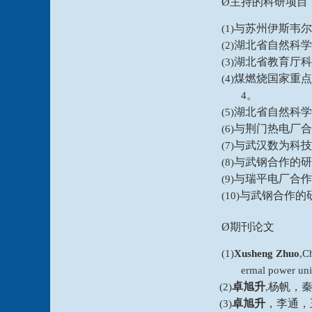
Ø
主持的科研项目
与苏州伊斯韦尔
(1)
湖北省自然科学
(2)
湖北省教育厅科
(3)
煤燃烧国家重点
(4)
。
4
湖北省自然科学
(5)
与荆门热电厂合
(6)
与武汉数为科技
(7)
与武钢合作的研
(8)
与瑞平电厂合作
(9)
与武钢合作的
(10)
Ø
期刊论文
(1)
Xusheng Zhuo
,C
ermal power unit
卓旭升
杨帆，
(2)
,
卓旭升
，李通，
(3)