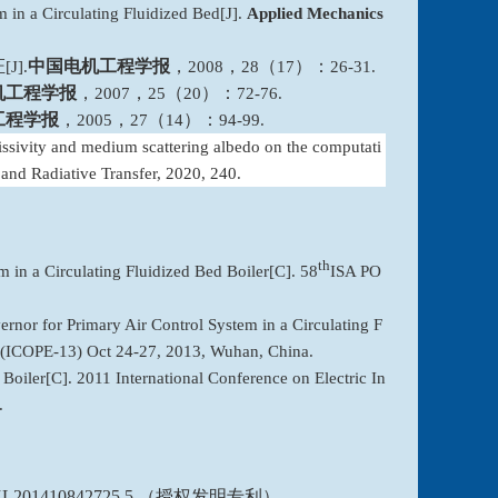
m in a Circulating Fluidized Bed[J].
Applied Mechanics
证
中国电机工程学报
，
，
（
）：
[J].
2008
28
17
26-31.
机工程学报
，
，
（
）：
2007
25
20
72-76.
工程学报
，
，
（
）：
2005
27
14
94-99.
issivity and medium scattering albedo on the computati
 and Radiative Transfer, 2020, 240.
th
 in a Circulating Fluidized Bed Boiler[C]. 58
ISA PO
ernor for Primary Air Control System in a Circulating F
3 (ICOPE-13) Oct 24-27, 2013, Wuhan, China.
Boiler[C]. 2011 International Conference on Electric In
.
，ZL201410842725.5.（授权发明专利）