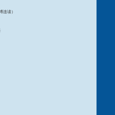
、博连读）
任