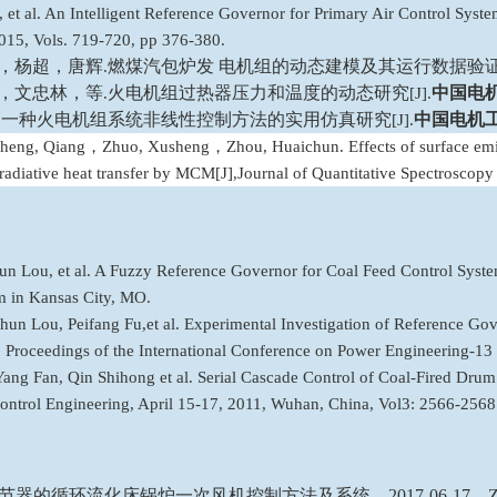
, et al. An Intelligent Reference Governor for Primary Air Control Syste
2015, Vols. 719-720, pp 376-380.
，杨超，唐辉
燃煤汽包炉发
电机组的动态建模及其运行数据验
.
，文忠林，等
火电机组过热器压力和温度的动态研究
中国电
.
[J].
一种火电机组系统非线性控制方法的实用仿真研究
中国电机
.
[J].
heng, Qiang
，
Zhuo, Xusheng
，
Zhou, Huaichun. Effects of surface em
radiative heat transfer by MCM[J],Journal of Quantitative Spectroscopy
 Lou, et al. A Fuzzy Reference Governor for Coal Feed Control System
in Kansas City, MO.
Chun Lou, Peifang Fu,et al. Experimental Investigation of Reference Gov
. Proceedings of the International Conference on Power Engineering-1
Yang Fan, Qin Shihong et al. Serial Cascade Control of Coal-Fired Drum 
ontrol Engineering, April 15-17, 2011, Wuhan, China, Vol3: 2566-2568
节器的循环流化床锅炉一次风机控制方法及系统，
2017-06-17