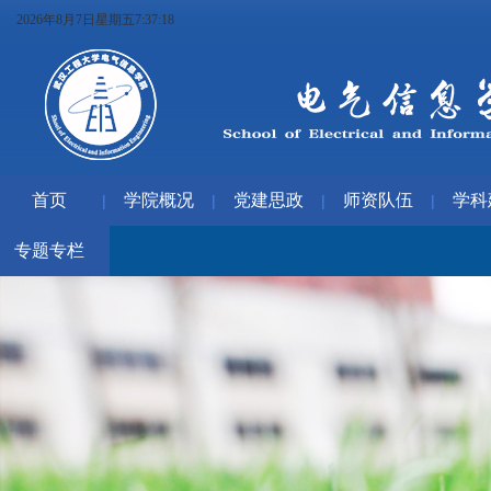
2026年8月7日星期五7:37:19
首页
学院概况
党建思政
师资队伍
学科
|
|
|
|
专题专栏