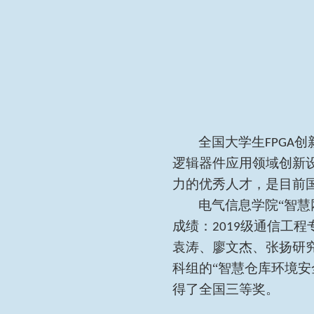
全国大学生
创
FPGA
逻辑器件应用领域创新
力的优秀人才，是目前
电气信息学院
“智
成绩：
级通信工程
2019
袁涛、廖文杰、张扬研究
科组的“智慧仓库环境安
得了全国三等奖。