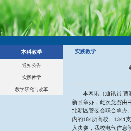
实践教学
本科教学
通知公告
实践教学
教学研究与改革
本网讯
（通讯员
曹
新区举办，此次竞赛由
北新区管委会联合承办
内的
所高校、
184
1341
入决赛，我校电气信息