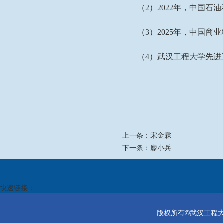
（
2
）
2
022
年，
中国石油
（
3
）
2
025
年，中国商业
（
4
）武汉工程大学先进
上一条：
宋金霖
下一条：
廖小兵
快速链接：
版权所有©武汉工程大学电