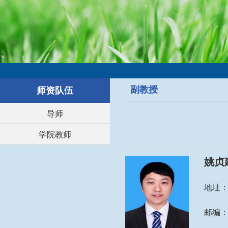
副教授
师资队伍
导师
学院教师
姚贞
地址
邮编