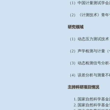
（
1
）
中国计量测试学会
（
2
）《计测技术》青年
研究领域
（
1
）动态压力测试技术
（
2
）声学检测与计量（
（
3
）
动态检测
信号分析
（
4
）
误差分析与测量
不
主持科研项目情况
1
.
国家自然科学基金
2.
国家自然科学基金