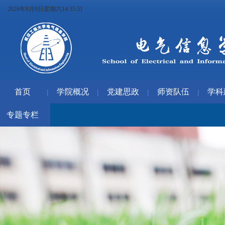
2026年8月8日星期六14:35:32
首页
学院概况
党建思政
师资队伍
学科
|
|
|
|
专题专栏