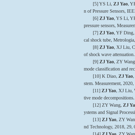
[5] YS Li,
ZJ Yao
, Y
n of Pressure Sensors, IE
[6]
ZJ Yao
, YS Li, YF
pressure sensors, Measure
[7]
ZJ Yao
, YF Ding, 
cal shock tube, Metrologia
[8]
ZJ Yao
, XJ Liu, 
of shock wave attenuation
[9]
ZJ Yao
, ZY Wang,
mode classification and re
[10] K Diao,
ZJ Yao
,
stem. Measurement, 2020,
[11]
ZJ Yao
, XJ Liu,
tive mode decompositions
[12] ZY Wang,
ZJ Ya
ystems and Signal Processi
[13]
ZJ Yao
, ZY Wang
nd Technology, 2018, 29,
[14]
ZJ Yao
, ZY Wang