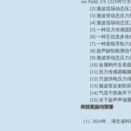
ow Field, US 12210972 B
[2]
激波流场动态压
[3]
激波管动态压力
[4]
激波流场动态压
[5]
一种压力传感器
[6]
一种乏信息多传
[7]
一种直线导轨六
[8]
超声缺陷检测信
[9]
激波管动态压力
[10]
金属构件近表
[11]
压力传感器幅
[12]
方波供电压力
[13]
激波管反射阶
[14]
气流干扰条件
[15]
水下超声声场
科技
奖励与荣誉
（
1
）
2
024
年，
湖北省科