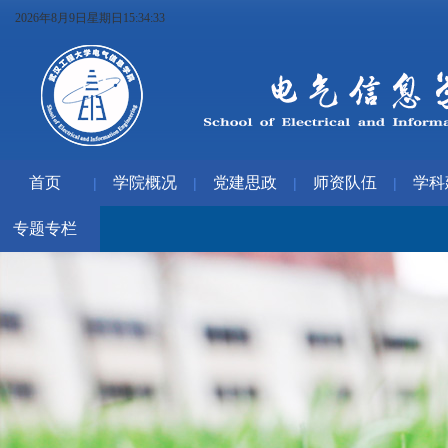
2026年8月9日星期日15:34:34
首页
学院概况
党建思政
师资队伍
学科
|
|
|
|
专题专栏