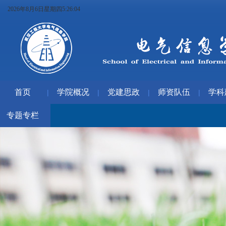
2026年8月6日星期四5:26:05
首页
学院概况
党建思政
师资队伍
学科
|
|
|
|
专题专栏