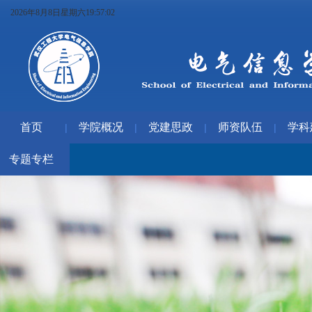
2026年8月8日星期六19:57:03
首页
学院概况
党建思政
师资队伍
学科
|
|
|
|
专题专栏