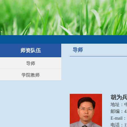
导师
师资队伍
导师
学院教师
胡为兵
地
址：
邮
编：
4
E-mail：
电
话：15