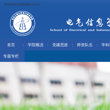
2026年8月6日星期四16:36:28
首页
学院概况
党建思政
师资队伍
学科
|
|
|
|
专题专栏