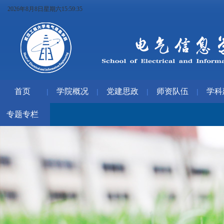
2026年8月8日星期六15:59:36
首页
学院概况
党建思政
师资队伍
学科
|
|
|
|
专题专栏