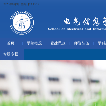
2026年8月9日星期日13:43:18
首页
学院概况
党建思政
师资队伍
学科
|
|
|
|
专题专栏