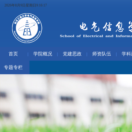
2026年8月9日星期日9:16:18
首页
学院概况
党建思政
师资队伍
学科
|
|
|
|
专题专栏