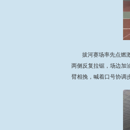
拔河赛场率先点燃
两侧反复拉锯，场边加
臂相挽，喊着口号协调