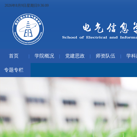
2026年8月9日星期日9:36:09
首页
学院概况
党建思政
师资队伍
学科
|
|
|
|
专题专栏