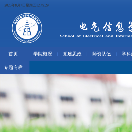
2026年8月7日星期五12:49:30
首页
学院概况
党建思政
师资队伍
学科
|
|
|
|
专题专栏