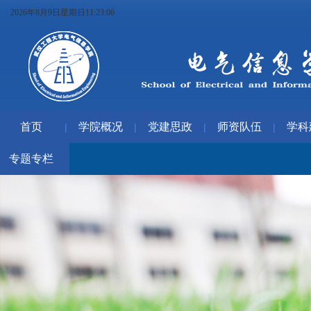
2026年8月9日星期日11:23:07
首页
学院概况
党建思政
师资队伍
学科
|
|
|
|
专题专栏