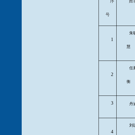
序
姓
号
朱
1
慧
任
2
衡
3
丹
刘
4