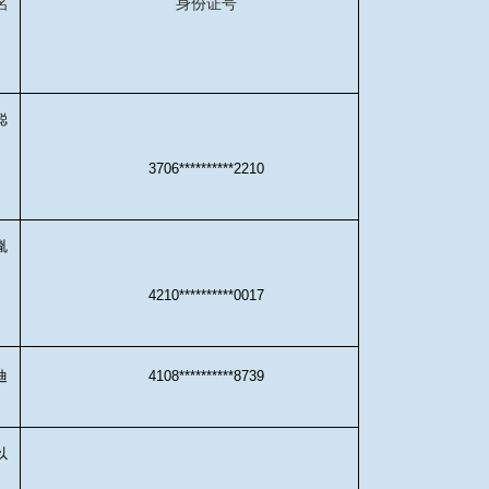
名
身份证号
聪
3706**********2210
胤
4210**********0017
迪
4108**********8739
以