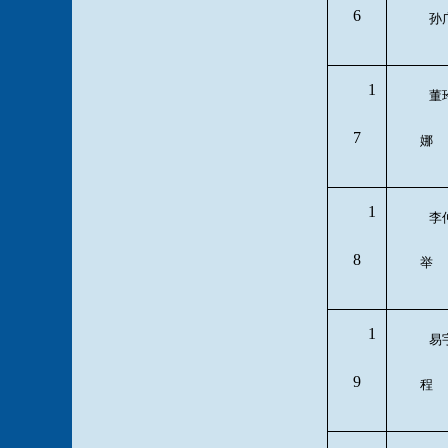
6
孙
1
董
7
娜
1
李
8
举
1
易
9
程