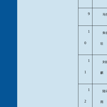
9
马
1
朱
0
壮
1
刘
1
麒
1
陆
2
雨