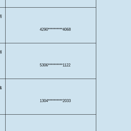
雨
4290**********4068
丽
5306**********1122
鑫
1304**********2033