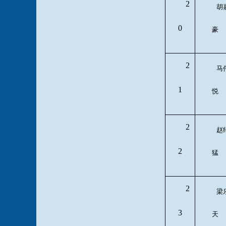
2
胡
0
豪
2
马
1
悦
2
赵
2
猛
2
梁
3
天