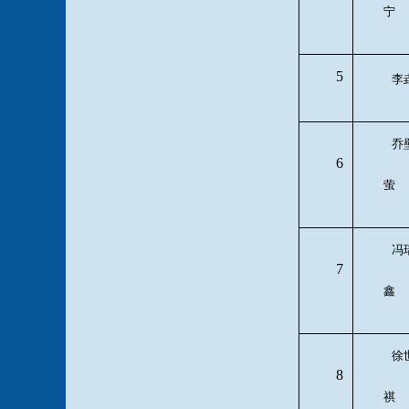
宁
5
李
乔
6
萤
冯
7
鑫
徐
8
祺