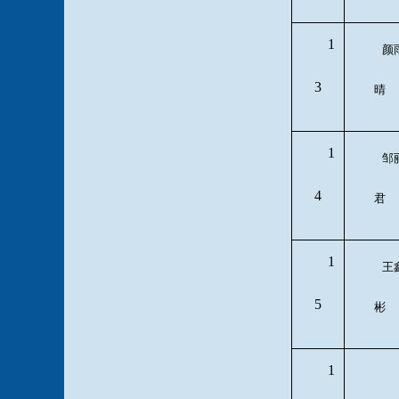
1
颜
3
晴
1
邹
4
君
1
王
5
彬
1