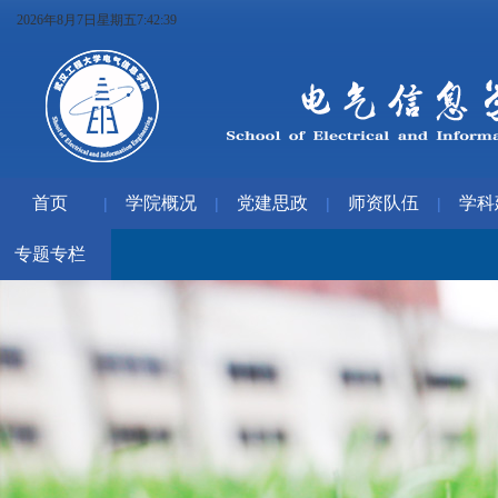
2026年8月7日星期五7:42:39
首页
学院概况
党建思政
师资队伍
学科
|
|
|
|
专题专栏