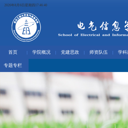
2026年8月6日星期四17:46:41
首页
学院概况
党建思政
师资队伍
学科
|
|
|
|
专题专栏