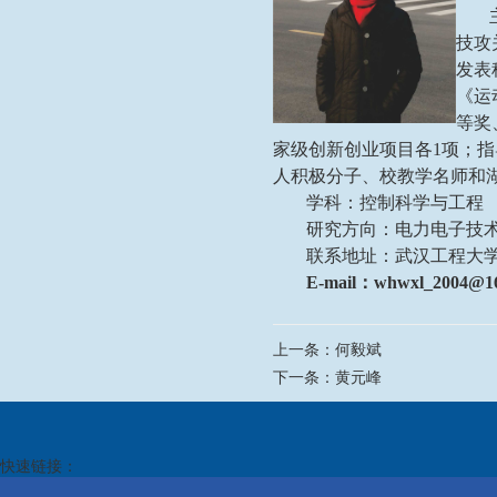
技攻
发表
《运
等奖
家级创新创业项目各
1
项；指
人积极分子、校教学名师和
学科：控制科学与工程
研究方向：电力电子技
联系地址：武汉工程大
E-mail
：
whwxl_2004@1
上一条：
何毅斌
下一条：
黄元峰
快速链接：