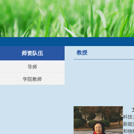
教授
师资队伍
导师
学院教师
科技
新能
和物