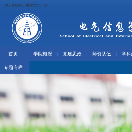
2026年8月8日星期六2:48:13
首页
学院概况
党建思政
师资队伍
学科
|
|
|
|
专题专栏