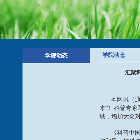
学院动态
学院动态
汇聚
本网讯
（
来”》
科普专家
域，增加大众
《科普中