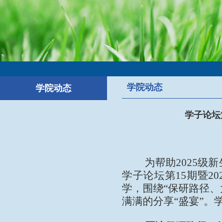
学院动态
学院动态
学子论坛
为帮助2025级新
学子论坛第15期暨2
学，围绕“保研路径、
满满的分享“盛宴”。