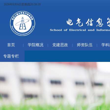
2026年8月6日星期四20:39:19
首页
学院概况
党建思政
师资队伍
学科
|
|
|
|
专题专栏