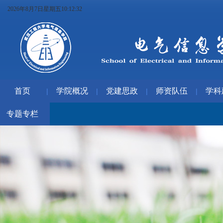
2026年8月7日星期五10:12:32
首页
学院概况
党建思政
师资队伍
学科
|
|
|
|
专题专栏