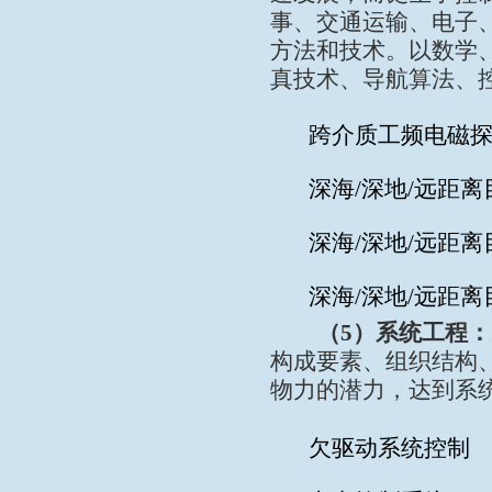
事、交通运输、电子
方法和技术。以数学
真技术、导航算法、
跨介质工频电磁
深海
/
深地
/
远距离
深海
/
深地
/
远距离
深海
/
深地
/
远距离
（
5
）系统工程：
构成要素、组织结构
物力的潜力，达到系
欠驱动系统控制