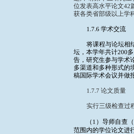
位发表高水平论文
42
获各类省部级以上学
1.7.6
学术交流
将课程与论坛相
坛，本学年共计
200
多
告，研究生参与学术
多渠道和多种形式的
稿国际学术会议并做
1.7.7
论文质量
实行三级检查过
（1）导师自查
范围内的学位论文进行