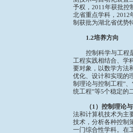
予权，
2011
年获批控
北省重点学科，
2012
制
获批为湖北省优势
1.2
培养方向
控制科学与工程
工程实践相结合、学
要对象，以数学方法
优化、设计和实现的
制理论与控制工程
”
、
统工程
”
等
5
个稳定的
（
1
）控制理论与
法和计算机技术为主
技术，分析各种控制
一门综合性学科。在