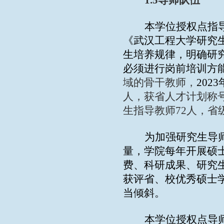
1.5
导师队伍
本学位授权点指
《武汉工程大学研究
生培养规律，明确研
必须进行岗前培训方
域的骨干教师，
2023
人，获省人才计划称
生指导教师
72
人，
省
为加强研究生导
量，学院每年开展硕
费、科研成果、研究
获评省、校优秀硕士
当倾斜。
本学位授权点导