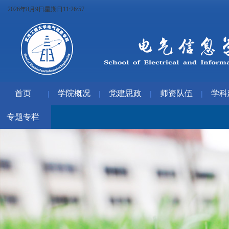
2026年8月9日星期日11:26:58
首页
学院概况
党建思政
师资队伍
学科
|
|
|
|
专题专栏