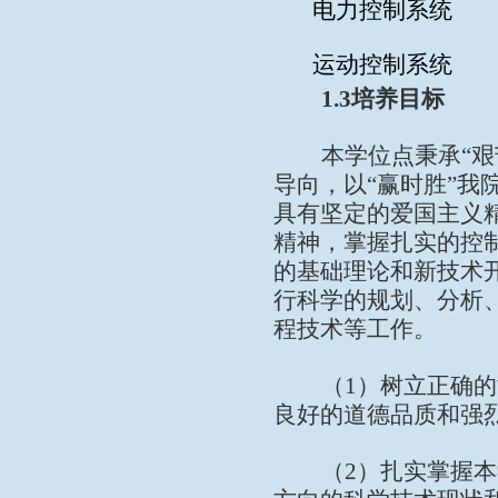
电力
控制系统
运动控制系统
1.3
培养目标
本学位点
秉承
“
导向，以“赢时胜”我
具有坚定的爱国主义
精神，掌握扎实的控
的基础理论和新技术
行科学的规划、分析
程技术等工作。
（
1
）树立正确的
良好的道德品质和强
（
2
）扎实掌握本