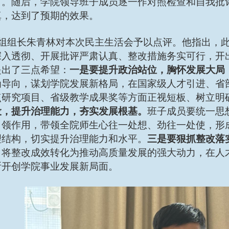
向。随后，学院领导班子成员逐一作对照检查和自我批
真，达到了预期的效果。
组组长朱青林对本次民主生活会予以点评。他指出，
深入透彻、开展批评严肃认真、整改措施务实可行，开
提出了三点希望：
一是要提升政治站位，胸怀发展大局
为导向，谋划学院发展新格局，在国家级人才引进、省
点研究项目、省级教学成果奖等方面正视短板、树立明
设，提升治理能力，夯实发展根基。
班子成员要统一思
引领作用，带领全院师生心往一处想、劲往一处使，形
理结构，切实提升治理能力和水平。
三是要狠抓整改落
，将整改成效转化为推动高质量发展的强大动力，在人
断开创学院事业发展新局面。