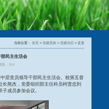
当前位置：
首页
>
党建思政
>
党建动态
> 正文
干部民主生活会
读数：
304
年度中层党员领导干部民主生活会。校第五督
处长熊杰，党委组织部主任科员柯贤忠到
班子成员参加会议。