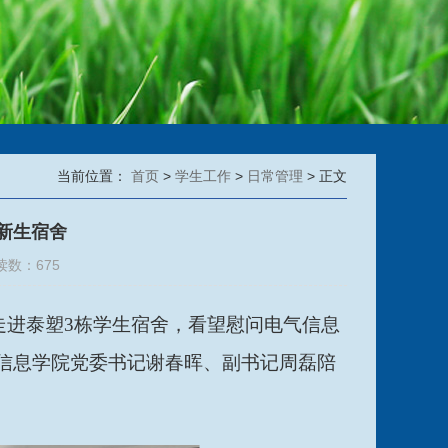
当前位置：
首页
>
学生工作
>
日常管理
> 正文
级新生宿舍
读数：
675
走进泰塑3栋学生宿舍，看望慰问电气信息
气信息学院党委书记谢春晖、副书记周磊陪