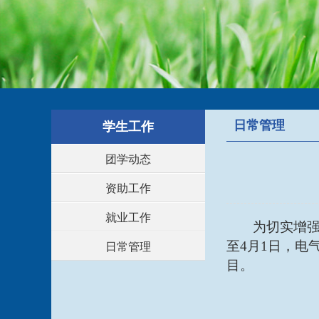
日常管理
学生工作
团学动态
资助工作
就业工作
为切实增
至4月
1
日，电
日常管理
目。