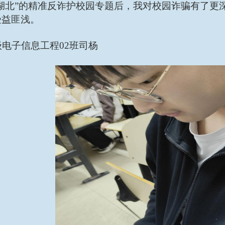
安湖北”的精准反诈护校园专题后，我对校园诈骗有了更
受益匪浅。
4级电子信息工程02班司杨