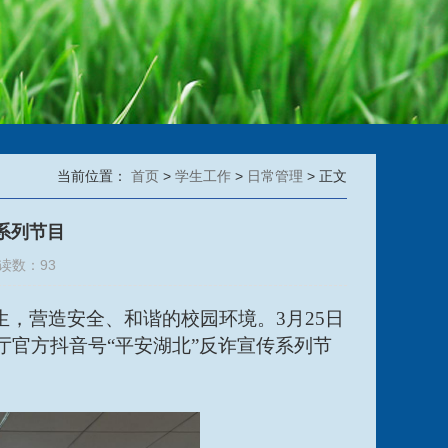
当前位置：
首页
>
学生工作
>
日常管理
> 正文
系列节目
阅读数：
93
生，营造安全、和谐的校园环境
。
3月25日
厅官方抖音号
“平安湖北”反诈宣传系列节