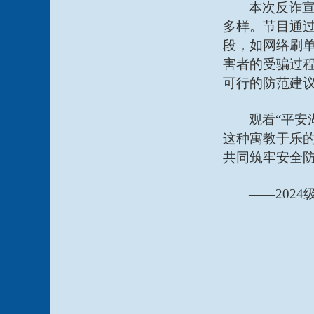
本次反诈
多样。节目通
段，如网络刷
害者的受骗过
可行的防范建
观看
“平
这种寓教于乐
共同筑牢安全防
——202