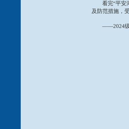
看完
“平
及防范措施，
——202