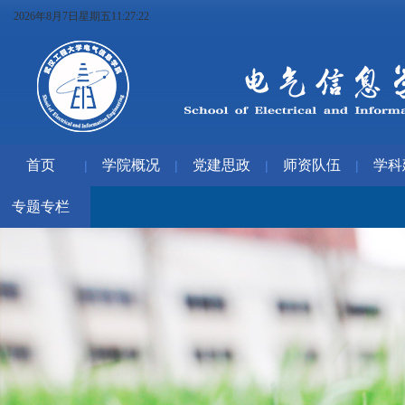
2026年8月7日星期五11:27:23
首页
学院概况
党建思政
师资队伍
学科
|
|
|
|
专题专栏