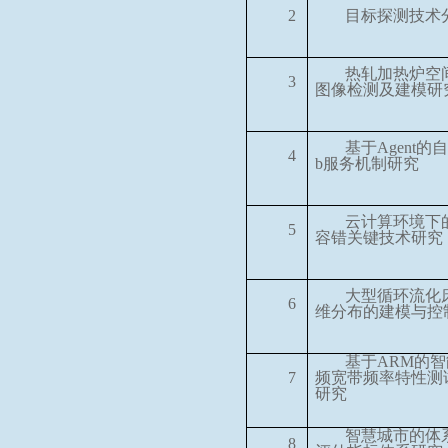
2
目标探测技术
热轧加热炉空
3
图像检测及建模研
基于
Agent
的自
4
b
服务机制研究
云计算环境下
5
容错关键技术研究
大型循环流化
6
维分布的建模与控
基于
ARM
的智
7
频宽带频率特性测
研究
智慧城市的体
8