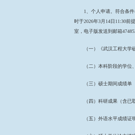
1
、个人申请。符合条件
时于
202
6
年
3
月
14
日
11:30
前
室，
电子版发送到邮箱
47485
（一）《
武汉工程大学
（
二
）本科阶段的学位
（
三
）硕士期间成绩单
（
四
）科研成果（含已
（五）外语水平成绩证