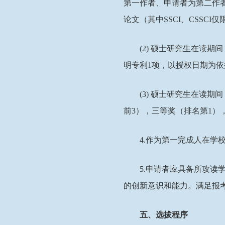
第一作者、申请者为第二作
论文
（
其中
SSCI
、
CSSCI
仅
(2)
硕士研究生在读期间
明专利
1
项，以授权日期为依
(3)
硕士研究生在读期间
前
3
），三等奖（排名第
1
）
4.
作为第一完成人在学
5
.
申请者应具备所攻读
的创新意识和能力。满足报
五、选拔程序