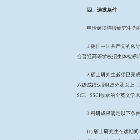
四、选拔条件
申请硕博连读研究生为
1.
拥护中国共产党的领
合普通高等学校招生体检标
2.
硕士研究生必须已完
六级成绩达到
425
分及以上，
SCI
、
SSCI
收录的全英文学
3
.
科研成果满足以下条
(
1
)
硕士研究生在读期间