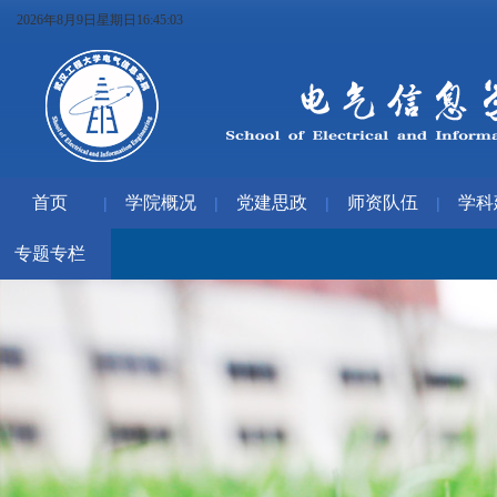
2026年8月9日星期日16:45:04
首页
学院概况
党建思政
师资队伍
学科
|
|
|
|
专题专栏