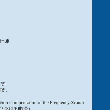
计师
等奖
等奖。
tion Compensation of the Frequency-Scanni
19(SCI/EI
收录
)