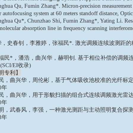
nghua Qu, Fumin Zhang*. Micron-precision measurement 
 autofocusing system at 60 meters standoff distance, Opti
nghua Qu*, Chunzhao Shi, Fumin Zhang*, Yating Li. Reso
molecular absorption line in frequency scanning interfer
华，史春钊，李雅婷，张福民
*.
激光调频连续波测距的
福民
*
，潘浩，曲兴华，赫明钊
.
基于相位补偿的调频
 (SCI/EI
收录
)
明专利】
民，曲兴华，周伦彬，基于气体吸收池校准的光纤标
0
年
民，曲兴华，用于形貌扫描的组合式连续调频激光雷
0
年
明，武春风，李强，一种激光测距与主动照明复合探
3
年