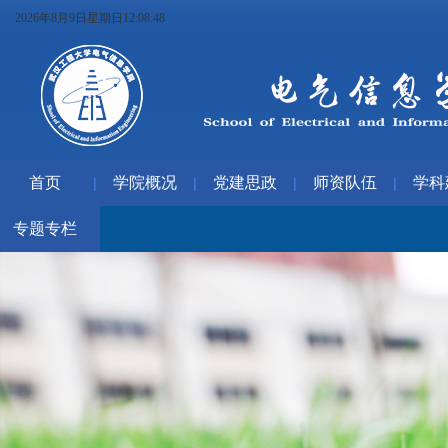
2026年8月9日星期日12:08:48
首页
学院概况
党建思政
师资队伍
学科
|
|
|
|
专题专栏