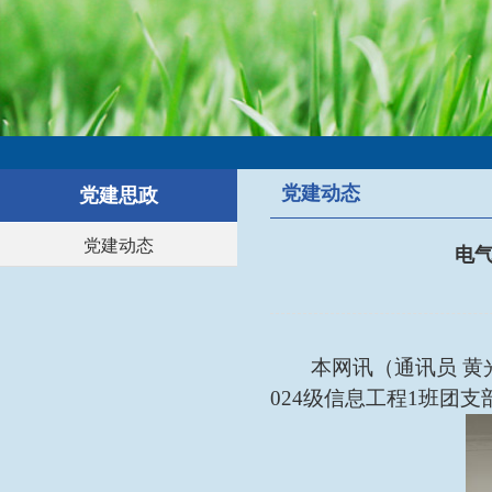
党建动态
党建思政
党建动态
电气
本网讯（通讯员
黄
024级信息工程1班团支