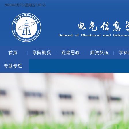
2026年8月7日星期五3:09:55
首页
学院概况
党建思政
师资队伍
学科
|
|
|
|
专题专栏