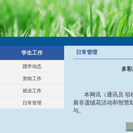
日常管理
学生工作
团学动态
多彩
资助工作
就业工作
本网讯
（
通讯员
邬
展非遗绒花活动和智慧
日常管理
与。