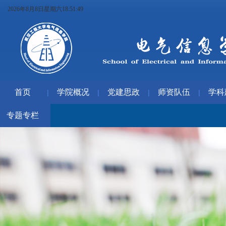
2026年8月8日星期六18:51:50
首页
学院概况
党建思政
师资队伍
学科
|
|
|
|
专题专栏