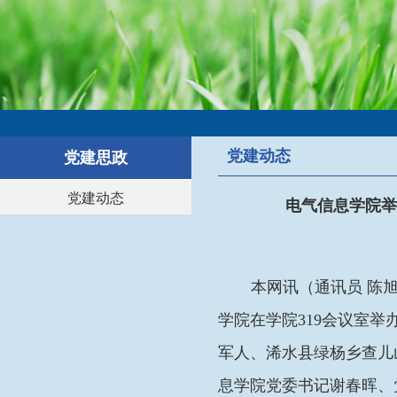
党建动态
党建思政
党建动态
电气信息学院举
本网讯（通讯员
陈旭
学院在学院319会议室举
军人、浠水县绿杨乡查儿
息学院党委书记谢春晖、