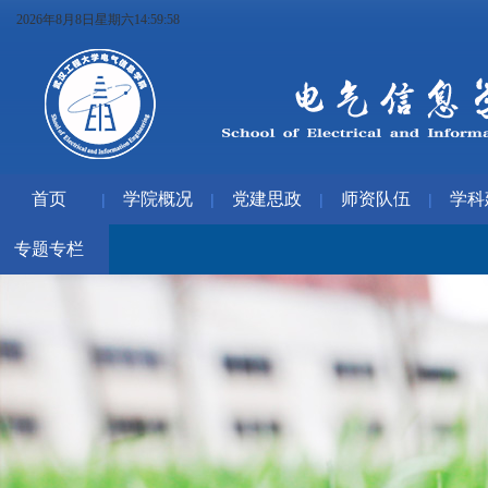
2026年8月8日星期六14:59:59
首页
学院概况
党建思政
师资队伍
学科
|
|
|
|
专题专栏