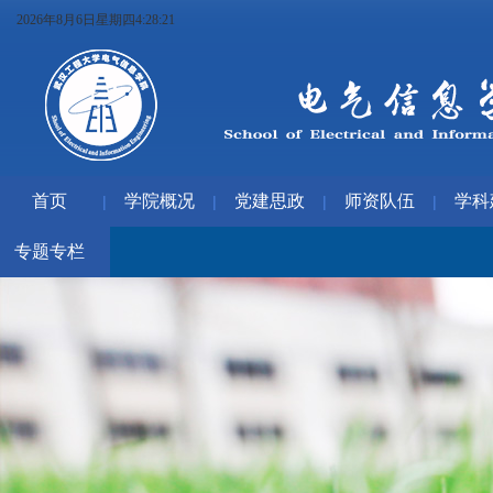
2026年8月6日星期四4:28:21
首页
学院概况
党建思政
师资队伍
学科
|
|
|
|
专题专栏